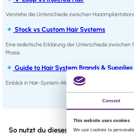
Salons
Verstehe die Unterschiede zwischen Haarimplantationst
FAQ
&
Stock vs Custom Hair Systems
Reviews
Eine realistische Erklärung der Unterschiede zwischen St
Contact
Phase.
Guide to Hair System Brands & Supplies
English
Einblick in Hair-System-Marken, Klebstoffe, Tapes, R
Consent
This website uses cookies
So nutzt du dieses Knowledge Center
We use cookies to personalis