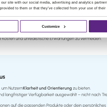
 our site with our social media, advertising and analytics partn
Custom
und
Lace vs Skin
.
 provided to them or that they’ve collected from your use of their
h auf
Adhesives & Tape
sowie
Maintenance & Cleaning
.
Hair
und
Brands & Supplies
.
Customize
für deine persönliche Situation.
ige Kosten und unrealistische Erwartungen zu vermeiden.
us
, um Nutzern
Klarheit und Orientierung
zu bieten.
und langfristiger Verfügbarkeit ausgewählt – nicht nach T
onen auf die passenden Produkte oder dein persönliches S