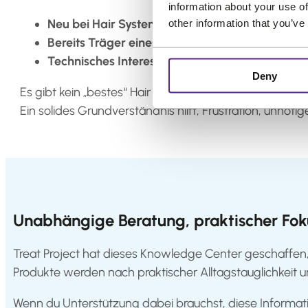
information about your use of
Neu bei Hair Systemen?
Beginne mit
Stock vs 
other information that you’ve
Bereits Träger eines Systems?
Konzentriere dic
Technisches Interesse?
Lies
V-Loop vs Injected 
Deny
Es gibt kein „bestes“ Hair System – nur die beste Wahl 
Ein solides Grundverständnis hilft, Frustration, unnöt
Unabhängige Beratung, praktischer Fok
Treat
Project
hat dieses Knowledge Center geschaffen
Produkte werden nach praktischer Alltagstauglichkeit 
Wenn du Unterstützung dabei brauchst, diese Informati