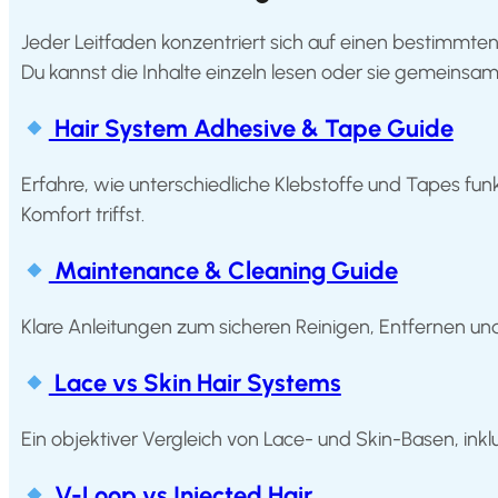
system
Jeder Leitfaden konzentriert sich auf einen bestimmte
How
to
Du kannst die Inhalte einzeln lesen oder sie gemeins
Install
a
Hair
Hair System Adhesive & Tape Guide
System
Erfahre, wie unterschiedliche Klebstoffe und Tapes funk
Color
Charts
Komfort triffst.
FAQ
Maintenance & Cleaning Guide
Hair
systems
Klare Anleitungen zum sicheren Reinigen, Entfernen un
Knowledge
Lace vs Skin Hair Systems
Center
About
Ein objektiver Vergleich von Lace- und Skin-Basen, inkl
us
V-Loop vs Injected Hair