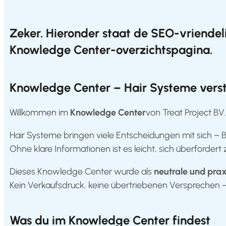
Products
Zeker. Hieronder staat de
SEO-vriendelij
Hair
Systems
Knowledge Center-overzichtspagina
.
Custom
Hair
systems
Knowledge Center – Hair Systeme verst
Stock
Hair
Willkommen im
Knowledge Center
von
Treat
Project
BV.
Systems
Hair Systeme bringen viele Entscheidungen mit sich –
Hair
System
Ohne klare Informationen ist es leicht, sich überfordert
Repair
Services
Dieses Knowledge Center wurde als
neutrale und prax
Costs
Kein Verkaufsdruck, keine übertriebenen Versprechen – n
of
Wearing
a
Hair
Was du im Knowledge Center findest