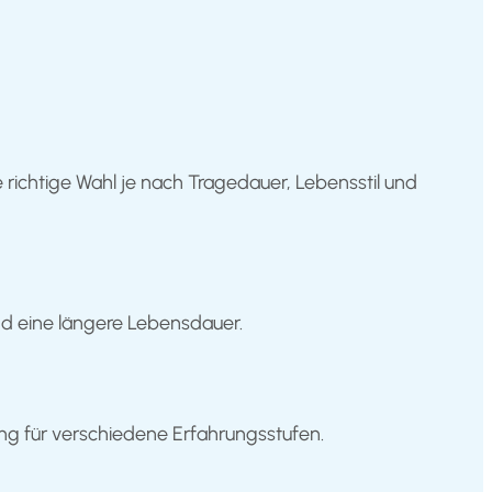
e richtige Wahl je nach Tragedauer, Lebensstil und
nd eine längere Lebensdauer.
nung für verschiedene Erfahrungsstufen.