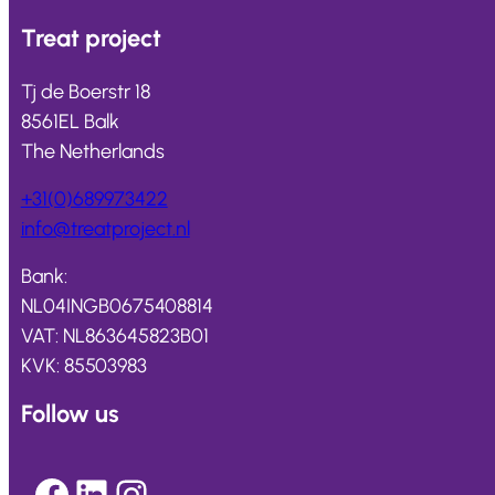
Treat
project
Tj de Boerstr 18
8561EL Balk
The Netherlands
+31(0)689973422
info@
treatproject
.nl
Bank:
NL04INGB0675408814
VAT: NL863645823B01
KVK: 85503983
Follow us
Facebook
LinkedIn
Instagram