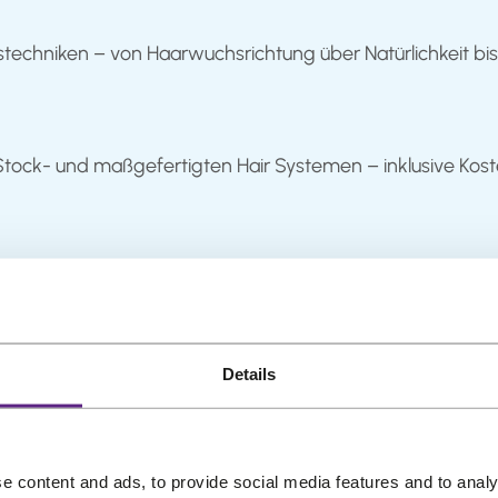
echniken – von Haarwuchsrichtung über Natürlichkeit bis 
ock- und maßgefertigten Hair Systemen – inklusive Kosten, 
emover und Pflegeprodukte – wo echte Qualitätsunterschi
Details
e content and ads, to provide social media features and to analy