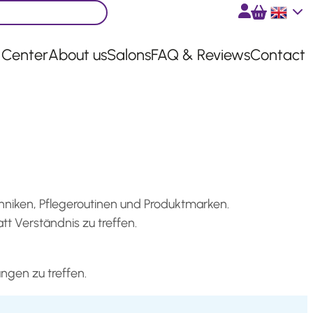
English
 Center
About us
Salons
FAQ & Reviews
Contact
hniken, Pflegeroutinen und Produktmarken.
tt Verständnis zu treffen.
ngen zu treffen.