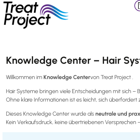
Zoeken
Skip
to
content
Shop
All
Knowledge Center – Hair Syst
products
Accessories
Willkommen im
Knowledge Center
von
Treat
Project
.
Products
for
Hair Systeme bringen viele Entscheidungen mit sich –
Extensions
Ohne klare Informationen ist es leicht, sich überfordert
Products
for
Dieses Knowledge Center wurde als
neutrale und prax
Hair
Kein Verkaufsdruck, keine übertriebenen Versprechen – n
Systems
Salon