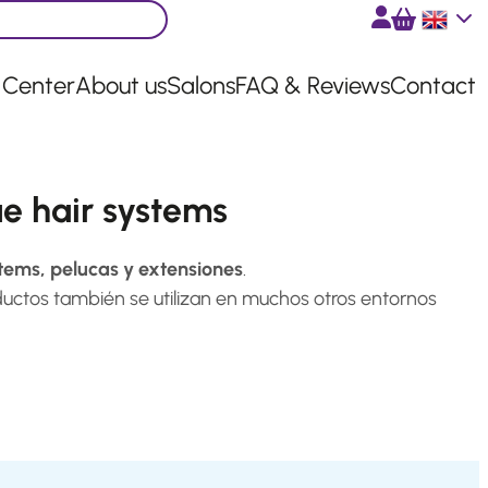
English
 Center
About us
Salons
FAQ & Reviews
Contact
e hair systems
stems, pelucas y extensiones
.
ductos también se utilizan en muchos otros entornos