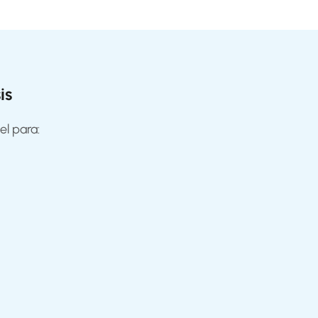
is
el para: