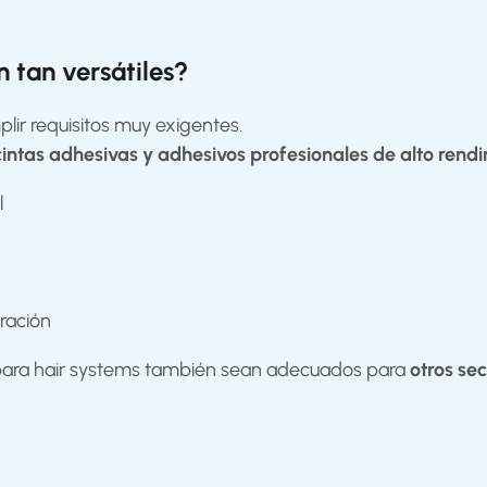
n tan versátiles?
ir requisitos muy exigentes.
cintas adhesivas y adhesivos profesionales de alto rend
l
iración
s para hair systems también sean adecuados para
otros sec