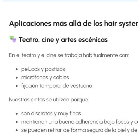
system
How
to
Aplicaciones más allá de los hair syst
Install
a
Hair
Teatro, cine y artes escénicas
System
Color
En el teatro y el cine se trabaja habitualmente con:
Charts
pelucas y postizos
FAQ
Hair
micrófonos y cables
systems
fijación temporal de vestuario
Nuestras cintas se utilizan porque:
Knowledge
Center
son discretas y muy finas
mantienen una buena adherencia bajo focos y c
About
us
se pueden retirar de forma segura de la piel y de