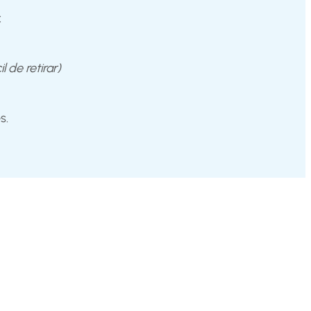
:
 de retirar)
s.