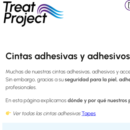
Zoeken
Skip
to
content
Shop
All
Cintas adhesivas y adhesivos
products
Accessories
Muchas de nuestras cintas adhesivas, adhesivos y acc
Products
Sin embargo, gracias a su
seguridad para la piel, adhe
for
profesionales.
Extensions
Products
En esta página explicamos
dónde y por qué nuestros pr
for
Hair
Ver todas las cintas adhesivas
Tapes
Systems
Salon