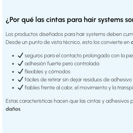
Products
¿Por qué las cintas para hair systems so
Hair
Systems
Los productos diseñados para hair systems deben cumpl
Custom
Hair
Desde un punto de vista técnico, esto los convierte en
systems
seguros para el contacto prolongado con la pie
Stock
Hair
adhesión fuerte pero controlada
Systems
flexibles y cómodos
fáciles de retirar sin dejar residuos de adhesivo
Hair
System
fiables frente al calor, el movimiento y la transp
Repair
Services
Estas características hacen que las cintas y adhesivo
Costs
daños
.
of
Wearing
a
Hair