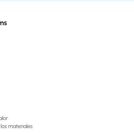
ems
alor
 los materiales