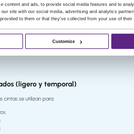
e content and ads, to provide social media features and to analy
 our site with our social media, advertising and analytics partn
ualmente “invisibles”
 provided to them or that they’ve collected from your use of their
ración mayor que otras.
 necesario utilizar una cinta diseñada para 4–6 semanas d
Customize
ados (ligero y temporal)
 cintas se utilizan para:
ros
s
s